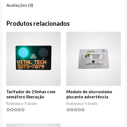
Avaliações (0)
Produtos relacionados
Tarifador de 2 linhas com
Modulo de sincronismo
semáforo liberação
piscante advertência
Rodovias e Trânsito
Rodovias e Trânsito
Avaliação
Avaliação
0
0
de
de
5
5