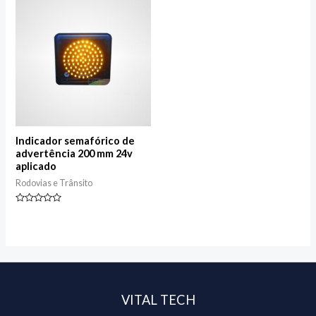
Indicador semafórico de
advertência 200 mm 24v
aplicado
Rodovias e Trânsito
Avaliação
0
de
5
VITAL TECH