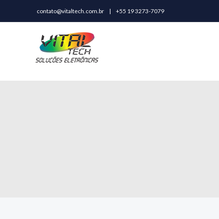
contato@vitaltech.com.br
|
+55 19 3273-7079