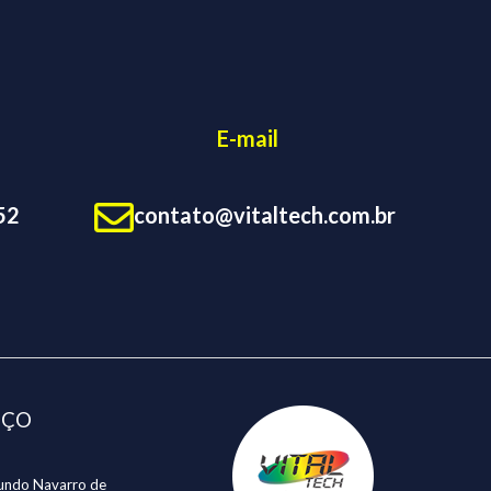
E-mail
52
contato@vitaltech.com.br
EÇO
undo Navarro de