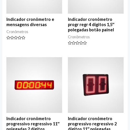
Indicador cronômetro e
Indicador cronômetro
mensagens diversas
progr regr 4 dígitos 1,5″
polegadas botão painel
Cronômetros
Cronômetros
Avaliação
0
Avaliação
de
0
5
de
5
Indicador cronômetro
Indicador cronômetro
progressivo regressivo 11″
progressivo regressivo 2
polegadas 2 dígitos
dígitos 11″ polegadas