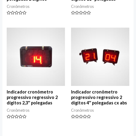
Cronômetros
Cronômetros
Avaliação
Avaliação
0
0
de
de
5
5
Indicador cronômetro
Indicador cronômetro
progressivo regressivo 2
progressivo regressivo 2
dígitos 2,3″ polegadas
dígitos 4″ polegadas cx abs
Cronômetros
Cronômetros
Avaliação
Avaliação
0
0
de
de
5
5