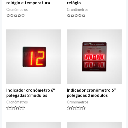
relógio e temperatura
relógio
Cronômetros
Cronômetros
Avaliação
Avaliação
0
0
de
de
5
5
Indicador cronômetro 6″
Indicador cronômetro 6″
polegadas 2 módulos
polegadas 2 módulos
Cronômetros
Cronômetros
Avaliação
Avaliação
0
0
de
de
5
5