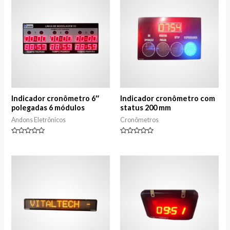
Indicador cronômetro 6″
Indicador cronômetro com
polegadas 6 módulos
status 200 mm
Andons Eletrônicos
Cronômetros
Avaliação
Avaliação
0
0
de
de
5
5